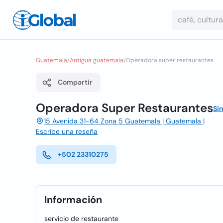
Guatemala
/
Antigua guatemala
/
Operadora super restaurantes
Compartir
Operadora Super Restaurantes
Si
15 Avenida 31-64 Zona 5 Guatemala | Guatemala |
Escribe una reseña
+502 23310275
Información
servicio de restaurante