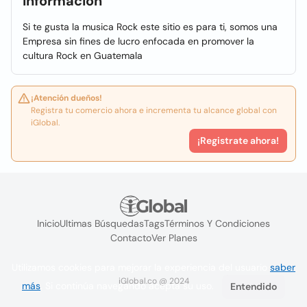
Información
Si te gusta la musica Rock este sitio es para ti, somos una
Empresa sin fines de lucro enfocada en promover la
cultura Rock en Guatemala
¡Atención dueños!
Registra tu comercio ahora e incrementa tu alcance global con
iGlobal.
¡Registrate ahora!
Inicio
Ultimas Búsquedas
Tags
Términos Y Condiciones
Contacto
Ver Planes
Utilizamos cookies para mejorar la experiencia del usuario
saber
iGlobal.co @ 2024
más
. Si continúa navegando acepta su uso.
Entendido