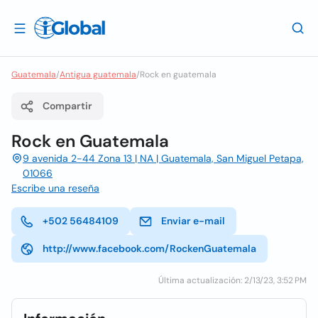
Guatemala
/
Antigua guatemala
/
Rock en guatemala
Compartir
Rock en Guatemala
9 avenida 2-44 Zona 13 | NA | Guatemala, San Miguel Petapa,
01066
Escribe una reseña
+502 56484109
Enviar e-mail
http://www.facebook.com/RockenGuatemala
Última actualización: 2/13/23, 3:52 PM