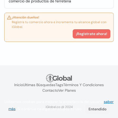
comercio de productos de ferreteria
¡Atención dueños!
Registra tu comercio ahora e incrementa tu alcance global con
iGlobal.
¡Registrate ahora!
Inicio
Ultimas Búsquedas
Tags
Términos Y Condiciones
Contacto
Ver Planes
Utilizamos cookies para mejorar la experiencia del usuario
saber
iGlobal.co @ 2024
más
. Si continúa navegando acepta su uso.
Entendido