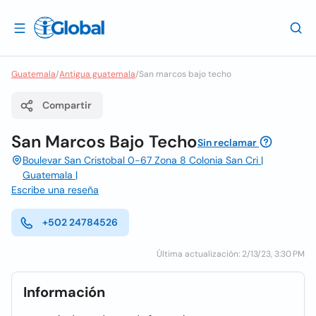
Guatemala
/
Antigua guatemala
/
San marcos bajo techo
Compartir
San Marcos Bajo Techo
Sin reclamar
Boulevar San Cristobal 0-67 Zona 8 Colonia San Cri |
Guatemala |
Escribe una reseña
+502 24784526
Última actualización: 2/13/23, 3:30 PM
Información