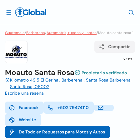
Guatemala
/
Barberena
/
Automotriz, ruedas y llantas
/
Moauto santa rosa 1
Compartir
YEXT
Moauto Santa Rosa
Propietario verificado
Kilómetro 49.5 El Cerinal, Barberena , Santa Rosa Barberena,
Santa Rosa, 06002
Escribe una reseña
Facebook
+502 79474110
Website
De Todo en Repuestos para Motos y Autos