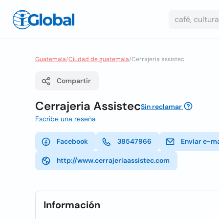
Guatemala
/
Ciudad de guatemala
/
Cerrajeria assistec
Compartir
Cerrajeria Assistec
Sin reclamar
Escribe una reseña
Facebook
38547966
Enviar e-ma
http://www.cerrajeriaassistec.com
Información