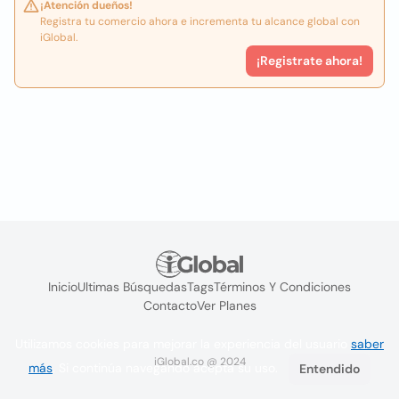
¡Atención dueños!
Registra tu comercio ahora e incrementa tu alcance global con
iGlobal.
¡Registrate ahora!
Inicio
Ultimas Búsquedas
Tags
Términos Y Condiciones
Contacto
Ver Planes
Utilizamos cookies para mejorar la experiencia del usuario
saber
iGlobal.co @ 2024
más
. Si continúa navegando acepta su uso.
Entendido