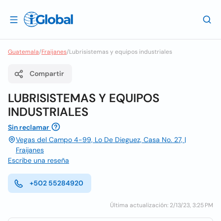
Guatemala
/
Fraijanes
/
Lubrisistemas y equipos industriales
Compartir
LUBRISISTEMAS Y EQUIPOS
INDUSTRIALES
Sin reclamar
Vegas del Campo 4-99, Lo De Dieguez, Casa No. 27, |
Fraijanes
Escribe una reseña
+502 55284920
Última actualización: 2/13/23, 3:25 PM