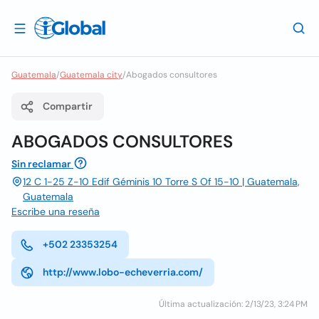
Guatemala
/
Guatemala city
/
Abogados consultores
Compartir
ABOGADOS CONSULTORES
Sin reclamar
12 C 1-25 Z-10 Edif Géminis 10 Torre S Of 15-10 | Guatemala,
Guatemala
Escribe una reseña
+502 23353254
http://www.lobo-echeverria.com/
Última actualización: 2/13/23, 3:24 PM