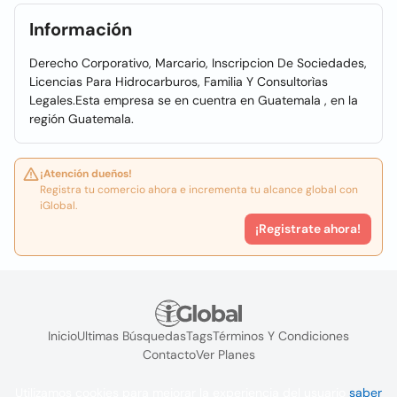
Información
Derecho Corporativo, Marcario, Inscripcion De Sociedades,
Licencias Para Hidrocarburos, Familia Y Consultorìas
Legales.Esta empresa se en cuentra en Guatemala , en la
región Guatemala.
¡Atención dueños!
Registra tu comercio ahora e incrementa tu alcance global con
iGlobal.
¡Registrate ahora!
Inicio
Ultimas Búsquedas
Tags
Términos Y Condiciones
Contacto
Ver Planes
Utilizamos cookies para mejorar la experiencia del usuario
saber