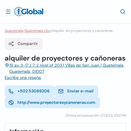
Guatemala
/
Guatemala city
/
Alquiler de proyectores y canoneras
Compartir
alquiler de proyectores y cañoneras
19 av. 3-17 z 7. 2 nivel of 203 | Villas de San Juan | Guatemala,
Guatemala, 01007
Escribe una reseña
+502 53089206
Enviar e-mail
http://www.proyectoresycanoneras.com
Última actualización: 2/13/23, 3:52 PM