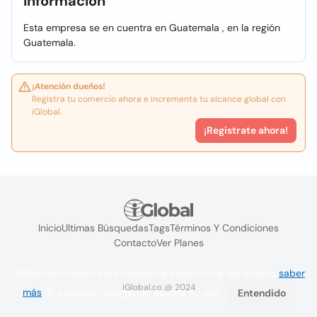
Información
Esta empresa se en cuentra en Guatemala , en la región
Guatemala.
¡Atención dueños!
Registra tu comercio ahora e incrementa tu alcance global con
iGlobal.
¡Registrate ahora!
Inicio
Ultimas Búsquedas
Tags
Términos Y Condiciones
Contacto
Ver Planes
Utilizamos cookies para mejorar la experiencia del usuario
saber
iGlobal.co @ 2024
más
. Si continúa navegando acepta su uso.
Entendido