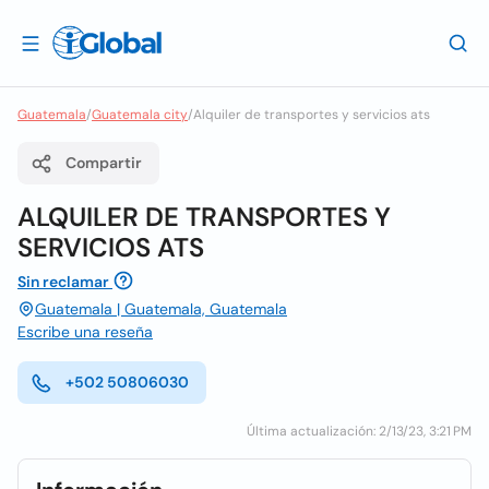
Guatemala
/
Guatemala city
/
Alquiler de transportes y servicios ats
Compartir
ALQUILER DE TRANSPORTES Y
SERVICIOS ATS
Sin reclamar
Guatemala | Guatemala, Guatemala
Escribe una reseña
+502 50806030
Última actualización: 2/13/23, 3:21 PM