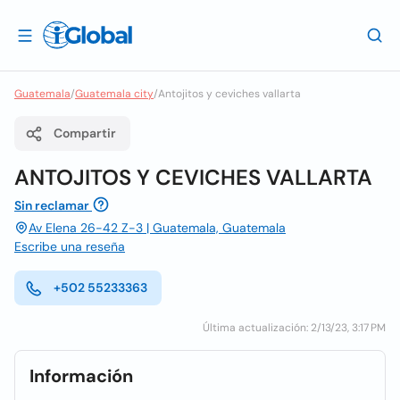
Guatemala
/
Guatemala city
/
Antojitos y ceviches vallarta
Compartir
ANTOJITOS Y CEVICHES VALLARTA
Sin reclamar
Av Elena 26-42 Z-3 | Guatemala, Guatemala
Escribe una reseña
+502 55233363
Última actualización: 2/13/23, 3:17 PM
Información