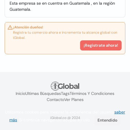
Esta empresa se en cuentra en Guatemala , en la región
Guatemala.
¡Atención dueños!
Registra tu comercio ahora e incrementa tu alcance global con
iGlobal.
¡Registrate ahora!
Inicio
Ultimas Búsquedas
Tags
Términos Y Condiciones
Contacto
Ver Planes
Utilizamos cookies para mejorar la experiencia del usuario
saber
iGlobal.co @ 2024
más
. Si continúa navegando acepta su uso.
Entendido