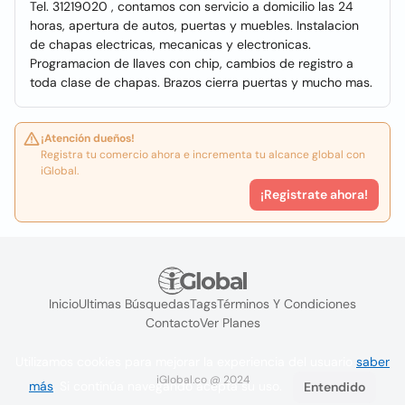
Tel. 31219020 , contamos con servicio a domicilio las 24
horas, apertura de autos, puertas y muebles. Instalacion
de chapas electricas, mecanicas y electronicas.
Programacion de llaves con chip, cambios de registro a
toda clase de chapas. Brazos cierra puertas y mucho mas.
¡Atención dueños!
Registra tu comercio ahora e incrementa tu alcance global con
iGlobal.
¡Registrate ahora!
Inicio
Ultimas Búsquedas
Tags
Términos Y Condiciones
Contacto
Ver Planes
Utilizamos cookies para mejorar la experiencia del usuario
saber
iGlobal.co @ 2024
más
. Si continúa navegando acepta su uso.
Entendido