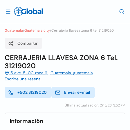
Guatemala
/
Guatemala city
/
Cerrajeria llavesa zona 6 tel 31219020
Compartir
CERRAJERIA LLAVESA ZONA 6 Tel.
31219020
15 ave. 5-00 zona 6 | Guatemala, guatemala
Escribe una reseña
+502 31219020
Enviar e-mail
Última actualización: 2/13/23, 3:52 PM
Información