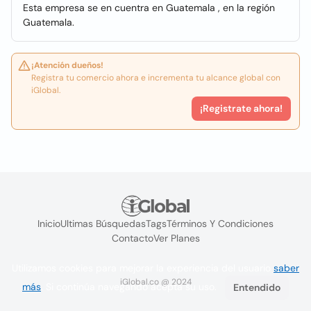
Esta empresa se en cuentra en Guatemala , en la región
Guatemala.
¡Atención dueños!
Registra tu comercio ahora e incrementa tu alcance global con
iGlobal.
¡Registrate ahora!
Inicio
Ultimas Búsquedas
Tags
Términos Y Condiciones
Contacto
Ver Planes
Utilizamos cookies para mejorar la experiencia del usuario
saber
iGlobal.co @ 2024
más
. Si continúa navegando acepta su uso.
Entendido