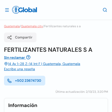
Guatemala
/
Guatemala city
/
Fertilizantes naturales s a
Compartir
FERTILIZANTES NATURALES S A
Sin reclamar
14 Av 1-28 Z-14 Int F | Guatemala, Guatemala
Escribe una reseña
+502 23674730
Última actualización: 2/13/23, 3:20 PM
Información