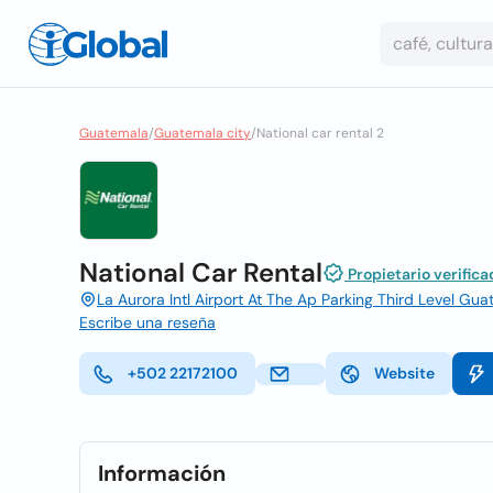
Guatemala
/
Guatemala city
/
National car rental 2
National Car Rental
Propietario verifica
La Aurora Intl Airport At The Ap Parking Third Level G
Escribe una reseña
+502 22172100
Website
Información