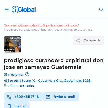
Guatemala
/
Guatemala city
/
Organizaciones religiosas
/
Prodigioso curandero espiritual don jose en samayac guatemala
Compartir
prodigioso curandero espiritual don
jose en samayac Guatemala
Sin reclamar
5ta calle | zona 10 | Guatemala City, Guatemala, 3258
Escribe una reseña
+502 45547116
Enviar e-mail
Llamar