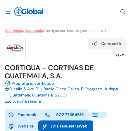
Guatemala
/
Guatemala
/
Cortigua cortinas de guatemala s a 4
Compartir
YEXT
CORTIGUA - CORTINAS DE
GUATEMALA, S.A.
Propietario verificado
0 calle 5 Ave. Z. 1, Barrio Cinco Calles, El Progreso, Jutiapa
Guatemala, Guatemala, 22001
Escribe una reseña
Facebook
+502 77364615
Website
¡VisitenuestraWeb!