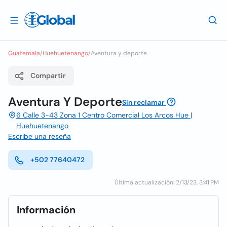
Guatemala
/
Huehuetenango
/
Aventura y deporte
Compartir
Aventura Y Deporte
Sin reclamar
6 Calle 3-43 Zona 1 Centro Comercial Los Arcos Hue |
Huehuetenango
Escribe una reseña
+502 77640472
Última actualización: 2/13/23, 3:41 PM
Información