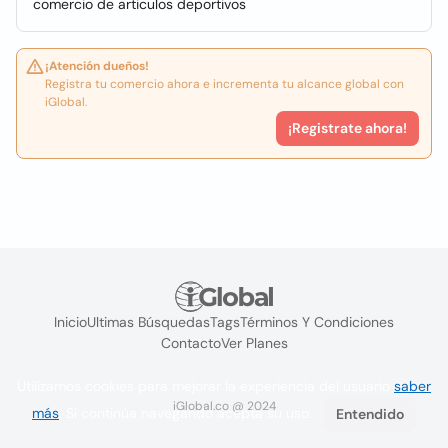
comercio de articulos deportivos
¡Atención dueños!
Registra tu comercio ahora e incrementa tu alcance global con
iGlobal.
¡Registrate ahora!
Inicio
Ultimas Búsquedas
Tags
Términos Y Condiciones
Contacto
Ver Planes
Utilizamos cookies para mejorar la experiencia del usuario
saber
iGlobal.co @ 2024
más
. Si continúa navegando acepta su uso.
Entendido