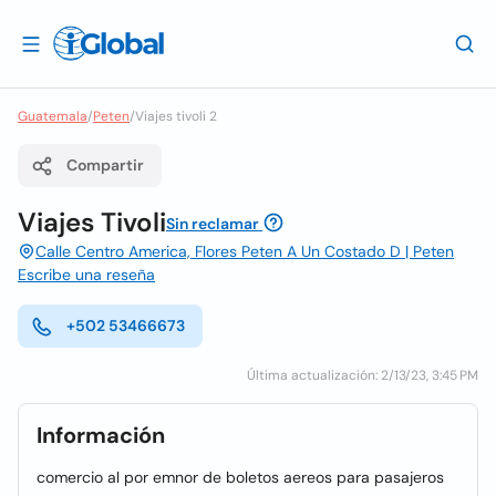
Guatemala
/
Peten
/
Viajes tivoli 2
Compartir
Viajes Tivoli
Sin reclamar
Calle Centro America, Flores Peten A Un Costado D | Peten
Escribe una reseña
+502 53466673
Última actualización: 2/13/23, 3:45 PM
Información
comercio al por emnor de boletos aereos para pasajeros