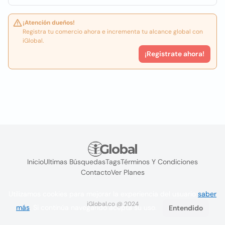
¡Atención dueños!
Registra tu comercio ahora e incrementa tu alcance global con
iGlobal.
¡Registrate ahora!
Inicio
Ultimas Búsquedas
Tags
Términos Y Condiciones
Contacto
Ver Planes
Utilizamos cookies para mejorar la experiencia del usuario
saber
iGlobal.co @ 2024
más
. Si continúa navegando acepta su uso.
Entendido