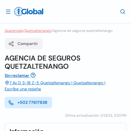
Guatemala
/
Quetzaltenango
/
Agencia de seguros quetzaltenango
Compartir
AGENCIA DE SEGUROS
QUETZALTENANGO
Sin reclamar
7 Av D 3-18 Z-5 Quetzaltenango | Quetzaltenango |
Escribe una reseña
+502 77617838
Última actualización: 2/13/23, 3:20 PM