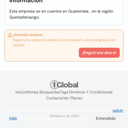
Información
Esta empresa se en cuentra en Guatemala , en la región
Quetzaltenango.
¡Atención dueños!
Registra tu comercio ahora e incrementa tu alcance global con
iGlobal.
¡Registrate ahora!
Inicio
Ultimas Búsquedas
Tags
Términos Y Condiciones
Contacto
Ver Planes
Utilizamos cookies para mejorar la experiencia del usuario
saber
iGlobal.co @ 2024
más
. Si continúa navegando acepta su uso.
Entendido