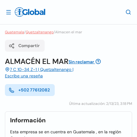
Guatemala
/
Quetzaltenango
/
Almacen el mar
Compartir
ALMACÉN EL MAR
Sin reclamar
7 C 10-34 Z-1 | Quetzaltenango |
Escribe una reseña
+502 77612082
Última actualización: 2/13/23, 3:18 PM
Información
Esta empresa se en cuentra en Guatemala , en la región