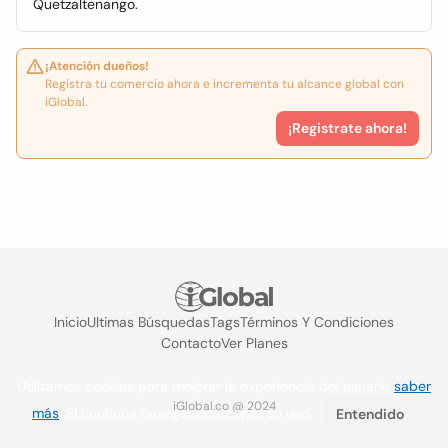
Quetzaltenango.
¡Atención dueños!
Registra tu comercio ahora e incrementa tu alcance global con
iGlobal.
¡Registrate ahora!
Inicio
Ultimas Búsquedas
Tags
Términos Y Condiciones
Contacto
Ver Planes
Utilizamos cookies para mejorar la experiencia del usuario
saber
iGlobal.co @ 2024
más
. Si continúa navegando acepta su uso.
Entendido