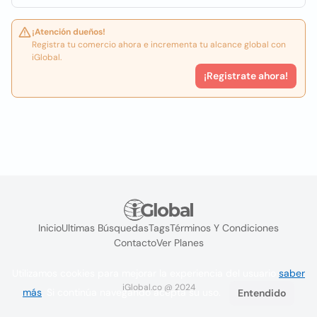
¡Atención dueños!
Registra tu comercio ahora e incrementa tu alcance global con
iGlobal.
¡Registrate ahora!
Inicio
Ultimas Búsquedas
Tags
Términos Y Condiciones
Contacto
Ver Planes
Utilizamos cookies para mejorar la experiencia del usuario
saber
iGlobal.co @ 2024
más
. Si continúa navegando acepta su uso.
Entendido