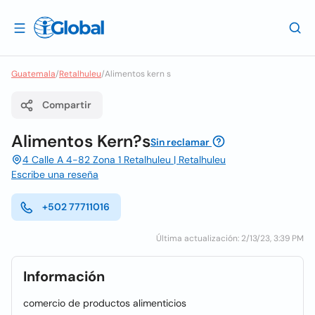
Guatemala
/
Retalhuleu
/
Alimentos kern s
Compartir
Alimentos Kern?s
Sin reclamar
4 Calle A 4-82 Zona 1 Retalhuleu | Retalhuleu
Escribe una reseña
+502 77711016
Última actualización: 2/13/23, 3:39 PM
Información
comercio de productos alimenticios