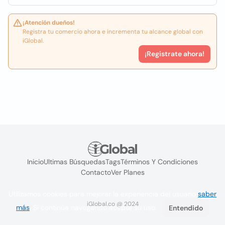
¡Atención dueños!
Registra tu comercio ahora e incrementa tu alcance global con
iGlobal.
¡Registrate ahora!
Inicio
Ultimas Búsquedas
Tags
Términos Y Condiciones
Contacto
Ver Planes
Utilizamos cookies para mejorar la experiencia del usuario
saber
iGlobal.co @ 2024
más
. Si continúa navegando acepta su uso.
Entendido