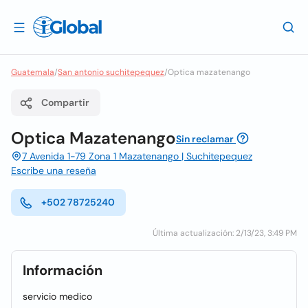
Guatemala
/
San antonio suchitepequez
/
Optica mazatenango
Compartir
Optica Mazatenango
Sin reclamar
7 Avenida 1-79 Zona 1 Mazatenango | Suchitepequez
Escribe una reseña
+502 78725240
Última actualización: 2/13/23, 3:49 PM
Información
servicio medico