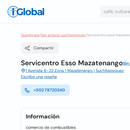
Guatemala
/
San antonio suchitepequez
/
Servicentro esso mazate
Compartir
Servicentro Esso Mazatenango
Sin
1 Avenida 6-23 Zona 1 Mazatenango | Suchitepequez
Escribe una reseña
+502 78720240
Información
comercio de combustibles