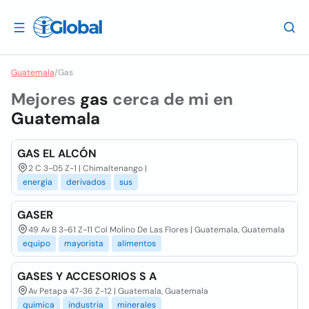
Guatemala
/
Gas
Mejores
gas
cerca de mi en
Guatemala
GAS EL ALCÓN
2 C 3-05 Z-1 | Chimaltenango |
energia
derivados
sus
GASER
49 Av B 3-61 Z-11 Col Molino De Las Flores | Guatemala, Guatemala
equipo
mayorista
alimentos
GASES Y ACCESORIOS S A
Av Petapa 47-36 Z-12 | Guatemala, Guatemala
quimica
industria
minerales