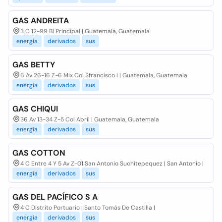
GAS ANDREITA
3 C 12-99 Bl Principal | Guatemala, Guatemala
energia
derivados
sus
GAS BETTY
6 Av 26-16 Z-6 Mix Col Sfrancisco I | Guatemala, Guatemala
energia
derivados
sus
GAS CHIQUI
36 Av 13-34 Z-5 Col Abril | Guatemala, Guatemala
energia
derivados
sus
GAS COTTON
4 C Entre 4 Y 5 Av Z-01 San Antonio Suchitepequez | San Antonio |
energia
derivados
sus
GAS DEL PACÍFICO S A
4 C Distrito Portuario | Santo Tomás De Castilla |
energia
derivados
sus