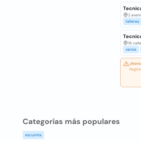
Tecnic
2 aveni
talleres
Tecnico
16 call
varios
¡Atenc
Regist
Categorías más populares
escuintla