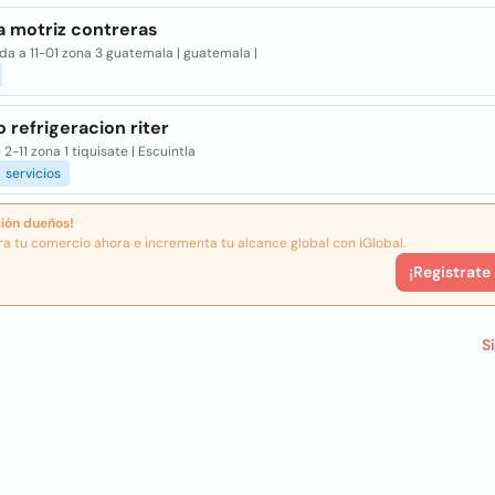
a motriz contreras
da a 11-01 zona 3 guatemala | guatemala |
 refrigeracion riter
e 2-11 zona 1 tiquisate | Escuintla
servicios
ión dueños!
ra tu comercio ahora e incrementa tu alcance global con iGlobal.
¡Registrate
S