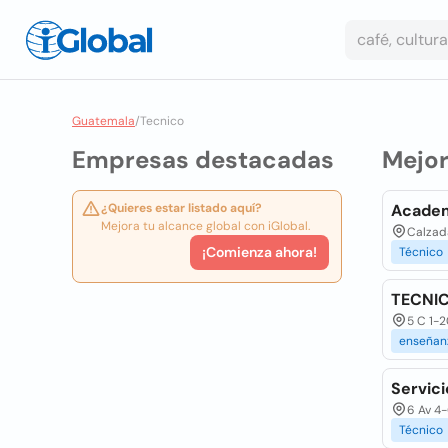
Guatemala
/
Tecnico
Empresas destacadas
Mejo
¿Quieres estar listado aquí?
Academ
Mejora tu alcance global con iGlobal.
Calzad
¡Comienza ahora!
Técnico
TECNIC
5 C 1-2
enseñan
Servic
6 Av 4-
Técnico