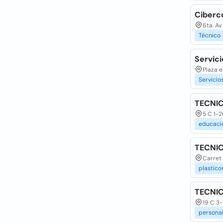
Ciberc
6ta. Av
Técnico
Servic
Plaza e
Servicio
TECNIC
5 C 1-
educaci
TECNIC
Carret 
plastico
TECNIC
19 C 3
persona