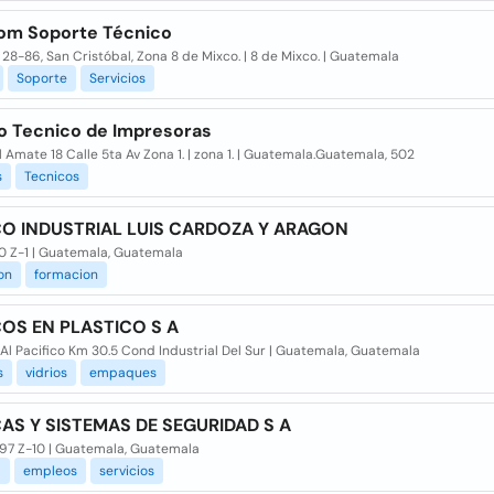
om Soporte Técnico
. 28-86, San Cristóbal, Zona 8 de Mixco. | 8 de Mixco. | Guatemala
Soporte
Servicios
io Tecnico de Impresoras
l Amate 18 Calle 5ta Av Zona 1. | zona 1. | Guatemala.Guatemala, 502
s
Tecnicos
O INDUSTRIAL LUIS CARDOZA Y ARAGON
20 Z-1 | Guatemala, Guatemala
on
formacion
OS EN PLASTICO S A
Al Pacifico Km 30.5 Cond Industrial Del Sur | Guatemala, Guatemala
s
vidrios
empaques
AS Y SISTEMAS DE SEGURIDAD S A
-97 Z-10 | Guatemala, Guatemala
l
empleos
servicios