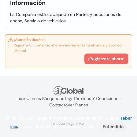
Información
La Compañía está trabajando en Partes y accesorios de
coche, Servicio de vehículos
¡Atención dueños!
Registra tu comercio ahora e incrementa tu alcance global con
iGlobal.
¡Registrate ahora!
Inicio
Ultimas Búsquedas
Tags
Términos Y Condiciones
Contacto
Ver Planes
Utilizamos cookies para mejorar la experiencia del usuario
saber
iGlobal.co @ 2024
más
. Si continúa navegando acepta su uso.
Entendido