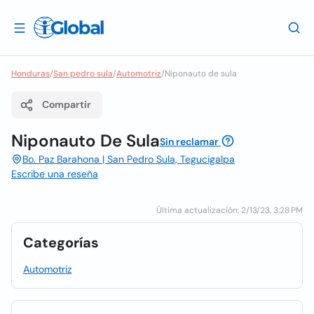
Honduras
/
San pedro sula
/
Automotriz
/
Niponauto de sula
Compartir
Niponauto De Sula
Sin reclamar
Bo. Paz Barahona | San Pedro Sula, Tegucigalpa
Escribe una reseña
Última actualización: 2/13/23, 3:28 PM
Categorías
Automotriz