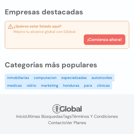
Empresas destacadas
¿Quieres estar listado aquí?
Mejora tu alcance global con iGlobal.
¡Comienza ahora!
Categorías más populares
inmobiliarias
computacion
especializadas
automoviles
medicas
vidrio
marketing
honduras
para
clinicas
Inicio
Ultimas Búsquedas
Tags
Términos Y Condiciones
Contacto
Ver Planes