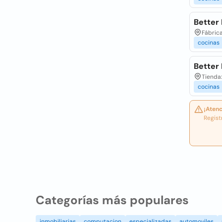
Better
Fábrica
cocinas
Better
Tienda:
cocinas
¡Atenc
Regist
Categorías más populares
inmobiliarias
computacion
especializadas
automoviles