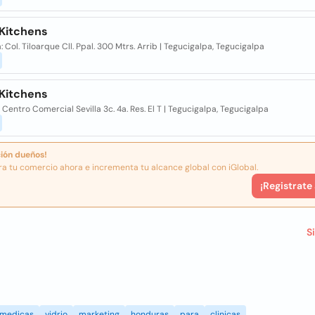
 Kitchens
: Col. Tiloarque Cll. Ppal. 300 Mtrs. Arrib | Tegucigalpa, Tegucigalpa
 Kitchens
 Centro Comercial Sevilla 3c. 4a. Res. El T | Tegucigalpa, Tegucigalpa
ión dueños!
ra tu comercio ahora e incrementa tu alcance global con iGlobal.
¡Registrate
S
medicas
vidrio
marketing
honduras
para
clinicas