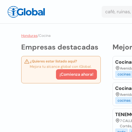
Honduras
/
Cocina
Empresas destacadas
Mejo
¿Quieres estar listado aquí?
Cocina
Mejora tu alcance global con iGlobal.
Avenida
¡Comienza ahora!
cocinas
Cocina
Avenida
cocinas
TENEMO
7 CALL
Cortés