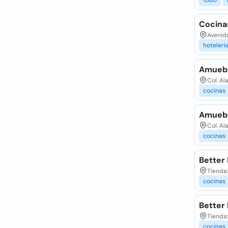
todo
Cocina
Avenida
hoteleri
Amueb
Col. Al
cocinas
Amueb
Col. Al
cocinas
Better
Tienda:
cocinas
Better
Tienda:
cocinas