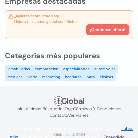
Empresas destacadas
¿Quieres estar listado aquí?
Mejora tu alcance global con iGlobal.
¡Comienza ahora!
Categorías más populares
inmobiliarias
computacion
especializadas
automoviles
medicas
vidrio
marketing
honduras
para
clinicas
Inicio
Ultimas Búsquedas
Tags
Términos Y Condiciones
Contacto
Ver Planes
Utilizamos cookies para mejorar la experiencia del usuario
saber
iGlobal.co @ 2024
más
. Si continúa navegando acepta su uso.
Entendido