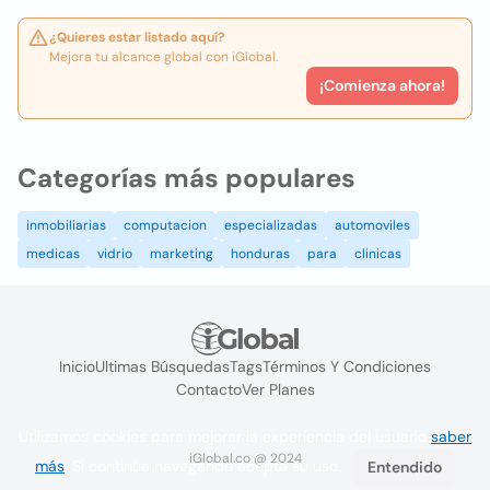
¿Quieres estar listado aquí?
Mejora tu alcance global con iGlobal.
¡Comienza ahora!
Categorías más populares
inmobiliarias
computacion
especializadas
automoviles
medicas
vidrio
marketing
honduras
para
clinicas
Inicio
Ultimas Búsquedas
Tags
Términos Y Condiciones
Contacto
Ver Planes
Utilizamos cookies para mejorar la experiencia del usuario
saber
iGlobal.co @ 2024
más
. Si continúa navegando acepta su uso.
Entendido