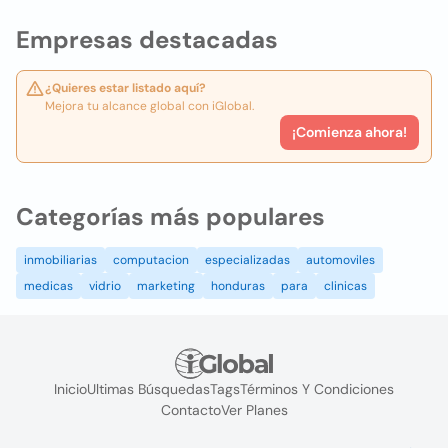
Empresas destacadas
¿Quieres estar listado aquí?
Mejora tu alcance global con iGlobal.
¡Comienza ahora!
Categorías más populares
inmobiliarias
computacion
especializadas
automoviles
medicas
vidrio
marketing
honduras
para
clinicas
Inicio
Ultimas Búsquedas
Tags
Términos Y Condiciones
Contacto
Ver Planes