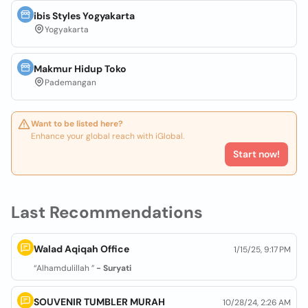
ibis Styles Yogyakarta
Yogyakarta
Makmur Hidup Toko
Pademangan
Want to be listed here?
Enhance your global reach with iGlobal.
Start now!
Last Recommendations
Walad Aqiqah Office
1/15/25, 9:17 PM
“Alhamdulillah ”
- Suryati
SOUVENIR TUMBLER MURAH
10/28/24, 2:26 AM