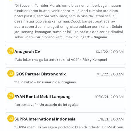
“Di Souvenir Tumbler Murah, kamu bisa nemuin berbagai macam
tumbler keren buat suvenir acara. Mulai dari tumbler stainless,
botol plastik, sampai botol kaca, semua bisa dikustom sesuai
desain atau logo yang kamu mau. Cocok banget buat acara-
acara seperti seminar, gathering, atau bahkan pernikahan. Selain
jadi kenang-kenangan, tumbler ini juga praktis dan sering dipakai
sehari-hari—bikin brand kamu makin diingat!”
- Sugiono
Anugerah Cv
10/4/22, 12:00 AM
“Ada loker nya ga ka untuk teknisi AC?”
- Rizky Kompeni
IQOS Partner Bistronomix
7/15/22, 12:00 AM
“hallo kaka”
- Un usuario de Infoguías
RYAN Rental Mobil Lampung
10/19/21, 12:00 AM
“terpercaya”
- Un usuario de Infoguías
SUPRA International Indonesia
8/6/21, 12:00 AM
“SUPRA memiliki beragam portofolio klien di industri air. Meskipun