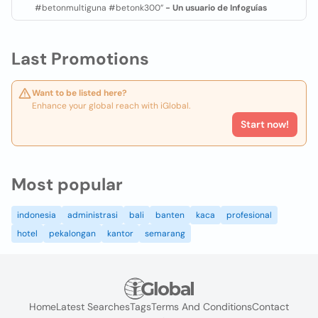
#betonmultiguna #betonk300”
- Un usuario de Infoguías
Last Promotions
Want to be listed here?
Enhance your global reach with iGlobal.
Start now!
Most popular
indonesia
administrasi
bali
banten
kaca
profesional
hotel
pekalongan
kantor
semarang
Home
Latest Searches
Tags
Terms And Conditions
Contact