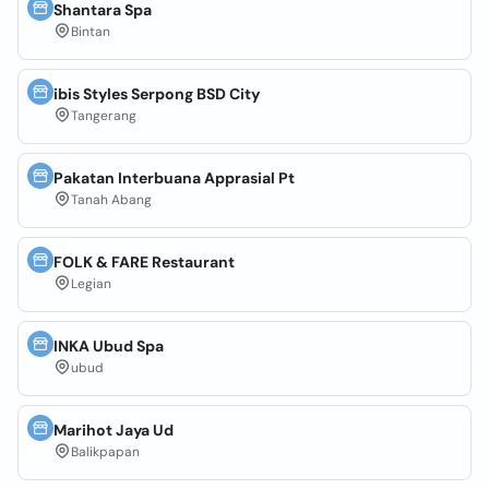
Shantara Spa
Bintan
ibis Styles Serpong BSD City
Tangerang
Pakatan Interbuana Apprasial Pt
Tanah Abang
FOLK & FARE Restaurant
Legian
INKA Ubud Spa
ubud
Marihot Jaya Ud
Balikpapan