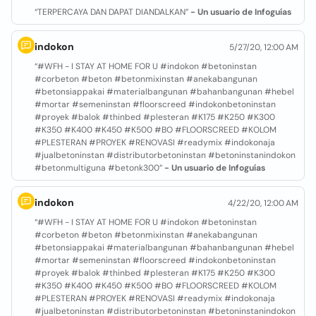
“TERPERCAYA DAN DAPAT DIANDALKAN”
- Un usuario de Infoguías
indokon
5/27/20, 12:00 AM
“#WFH - I STAY AT HOME FOR U #indokon #betoninstan
#corbeton #beton #betonmixinstan #anekabangunan
#betonsiappakai #materialbangunan #bahanbangunan #hebel
#mortar #semeninstan #floorscreed #indokonbetoninstan
#proyek #balok #thinbed #plesteran #K175 #K250 #K300
#K350 #K400 #K450 #K500 #BO #FLOORSCREED #KOLOM
#PLESTERAN #PROYEK #RENOVASI #readymix #indokonaja
#jualbetoninstan #distributorbetoninstan #betoninstanindokon
#betonmultiguna #betonk300”
- Un usuario de Infoguías
indokon
4/22/20, 12:00 AM
“#WFH - I STAY AT HOME FOR U #indokon #betoninstan
#corbeton #beton #betonmixinstan #anekabangunan
#betonsiappakai #materialbangunan #bahanbangunan #hebel
#mortar #semeninstan #floorscreed #indokonbetoninstan
#proyek #balok #thinbed #plesteran #K175 #K250 #K300
#K350 #K400 #K450 #K500 #BO #FLOORSCREED #KOLOM
#PLESTERAN #PROYEK #RENOVASI #readymix #indokonaja
#jualbetoninstan #distributorbetoninstan #betoninstanindokon