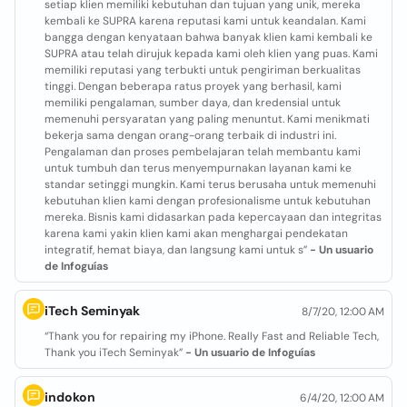
setiap klien memiliki kebutuhan dan tujuan yang unik, mereka
kembali ke SUPRA karena reputasi kami untuk keandalan. Kami
bangga dengan kenyataan bahwa banyak klien kami kembali ke
SUPRA atau telah dirujuk kepada kami oleh klien yang puas. Kami
memiliki reputasi yang terbukti untuk pengiriman berkualitas
tinggi. Dengan beberapa ratus proyek yang berhasil, kami
memiliki pengalaman, sumber daya, dan kredensial untuk
memenuhi persyaratan yang paling menuntut. Kami menikmati
bekerja sama dengan orang-orang terbaik di industri ini.
Pengalaman dan proses pembelajaran telah membantu kami
untuk tumbuh dan terus menyempurnakan layanan kami ke
standar setinggi mungkin. Kami terus berusaha untuk memenuhi
kebutuhan klien kami dengan profesionalisme untuk kebutuhan
mereka. Bisnis kami didasarkan pada kepercayaan dan integritas
karena kami yakin klien kami akan menghargai pendekatan
integratif, hemat biaya, dan langsung kami untuk s”
- Un usuario
de Infoguías
iTech Seminyak
8/7/20, 12:00 AM
“Thank you for repairing my iPhone. Really Fast and Reliable Tech,
Thank you iTech Seminyak”
- Un usuario de Infoguías
indokon
6/4/20, 12:00 AM