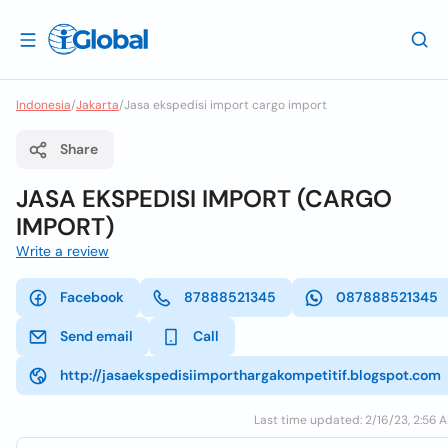
Indonesia
/
Jakarta
/
Jasa ekspedisi import cargo import
Share
JASA EKSPEDISI IMPORT (CARGO
IMPORT)
Write a review
Facebook
87888521345
087888521345
Send email
Call
http://jasaekspedisiimporthargakompetitif.blogspot.com
Last time updated: 2/16/23, 2:56 