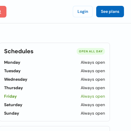
Login
See plans
Schedules
OPEN ALL DAY
Monday
Always open
Tuesday
Always open
Wednesday
Always open
Thursday
Always open
Friday
Always open
Saturday
Always open
Sunday
Always open