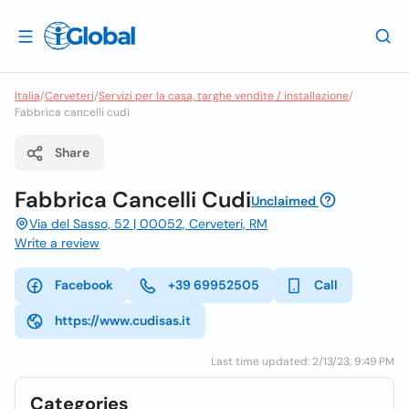
Italia
/
Cerveteri
/
Servizi per la casa, targhe vendite / installazione
/
Fabbrica cancelli cudi
Share
Fabbrica Cancelli Cudi
Unclaimed
Via del Sasso, 52 | 00052, Cerveteri, RM
Write a review
Facebook
+39 69952505
Call
https://www.cudisas.it
Last time updated: 2/13/23, 9:49 PM
Categories