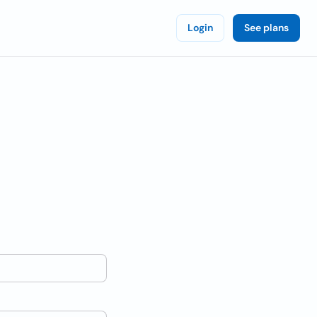
Login
See plans