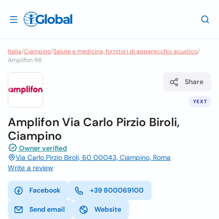
Italia
/
Ciampino
/
Salute e medicina, fornitori di apparecchio acustico
/
Amplifon 96
Share
YEXT
Amplifon Via Carlo Pirzio Biroli,
Ciampino
Owner verified
Via Carlo Pirzio Biroli, 60 00043, Ciampino, Roma
Write a review
Facebook
+39 800069100
Send email
Website