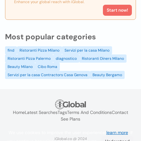
Enhance your global reach with iGlobal.
Start now!
Most popular categories
find
Ristoranti Pizza Milano
Servizi per la casa Milano
Ristoranti Pizza Palermo
diagnostico
Ristoranti Diners Milano
Beauty Milano
Cibo Roma
Servizi per la casa Contractors Casa Genova
Beauty Bergamo
Home
Latest Searches
Tags
Terms And Conditions
Contact
See Plans
We use cookies to improve the user experience
learn more
. If
iGlobal.co @ 2024