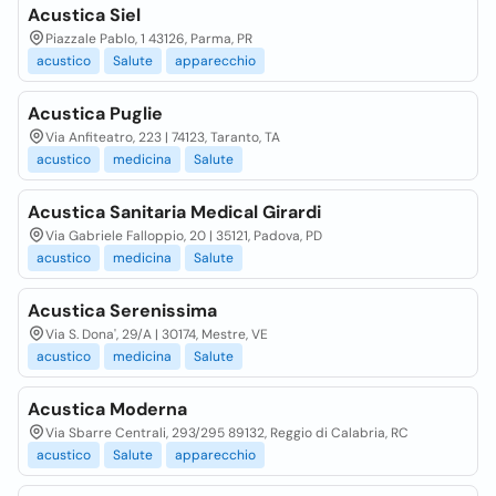
Acustica Siel
Piazzale Pablo, 1 43126, Parma, PR
acustico
Salute
apparecchio
Acustica Puglie
Via Anfiteatro, 223 | 74123, Taranto, TA
acustico
medicina
Salute
Acustica Sanitaria Medical Girardi
Via Gabriele Falloppio, 20 | 35121, Padova, PD
acustico
medicina
Salute
Acustica Serenissima
Via S. Dona', 29/A | 30174, Mestre, VE
acustico
medicina
Salute
Acustica Moderna
Via Sbarre Centrali, 293/295 89132, Reggio di Calabria, RC
acustico
Salute
apparecchio