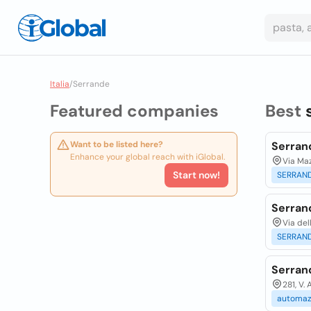
Italia
/
Serrande
Featured companies
Best
Want to be listed here?
Serran
Enhance your global reach with iGlobal.
Via Maz
Start now!
SERRAN
Serran
Via del
SERRAN
Serrand
281, V.
automaz