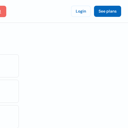
Login
See plans