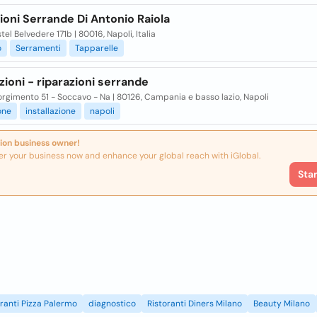
ioni Serrande Di Antonio Raiola
tel Belvedere 171b | 80016, Napoli, Italia
o
Serramenti
Tapparelle
azioni - riparazioni serrande
orgimento 51 - Soccavo - Na | 80126, Campania e basso lazio, Napoli
one
installazione
napoli
ion business owner!
er your business now and enhance your global reach with iGlobal.
Sta
oranti Pizza Palermo
diagnostico
Ristoranti Diners Milano
Beauty Milano