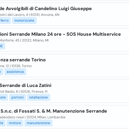
e Avvolgibili di Candelino Luigi Giuseppe
stri del Lavoro, 4 | 60131, Ancona, AN
ferro
motorizzate
ioni Serrande Milano 24 ore - SOS House Multiservice
onforte, 43 | 20122, Milano, MI
DE
enza serrande Torino
ne, 12 | 10138, Torino
e
assistenza
 Serrande di Luca Zatini
oli Baldo, 8 | 50126, Firenze, FI
zate
portoni
istallazione
.n.c. di Fossati S. & M. Manutenzione Serrande
 adeodato ressi | 20124, Milan, Lombardia
la
motore
manutenzione