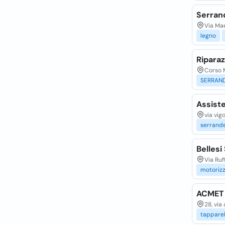
Serrand
Via Mae
legno
Riparaz
Corso M
SERRAN
Assist
via vigo
serrand
Bellesi
Via Ruff
motoriz
ACMET S
28, via
tapparel