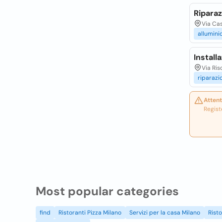
Riparaz
Via Cas
allumini
Install
Via Ris
riparazi
Attent
Regist
Most popular categories
find
Ristoranti Pizza Milano
Servizi per la casa Milano
Rist