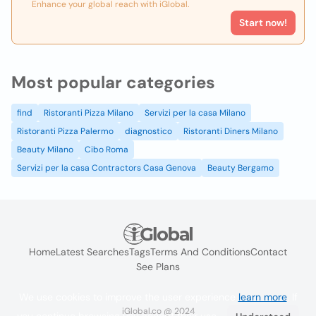
Enhance your global reach with iGlobal.
Start now!
Most popular categories
find
Ristoranti Pizza Milano
Servizi per la casa Milano
Ristoranti Pizza Palermo
diagnostico
Ristoranti Diners Milano
Beauty Milano
Cibo Roma
Servizi per la casa Contractors Casa Genova
Beauty Bergamo
Home
Latest Searches
Tags
Terms And Conditions
Contact
See Plans
We use cookies to improve the user experience
learn more
. If
iGlobal.co @ 2024