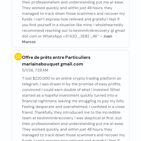
their professionalism and understanding put me at ease.
They worked quickly, and within just 48 hours, they
managed to track down those scammers and recover my
funds. I can’t express how relieved and grateful I feel. If
you find yourself in a situation like mine, I wholeheartedly
recommend reaching out to kevinmitnikrecovery @ gmail
dot com or WhatsApp +31 620 _2682 _48 ”
- Juan
Marcos
Offre de prêts entre Particuliers
marlainebouquet gmail.com
5/1/26, 7:28 AM
“I lost $220,000 to an online crypto trading platform on
telegram. I was drawn in by the promise of easy profits,
convinced I could earn double of what I invested. What
started as a hopeful investment quickly turned into a
financial nightmare, leaving me struggling to pay my bills.
Feeling desperate and overwhelmed, I confided in a close
friend. Thankfully, they introduced me to the incredible
team at kevinmitnikrecovery. I was skeptical at first, but
their professionalism and understanding put me at ease.
They worked quickly, and within just 48 hours, they
managed to track down those scammers and recover my
funds. I can’t express how relieved and grateful I feel. If