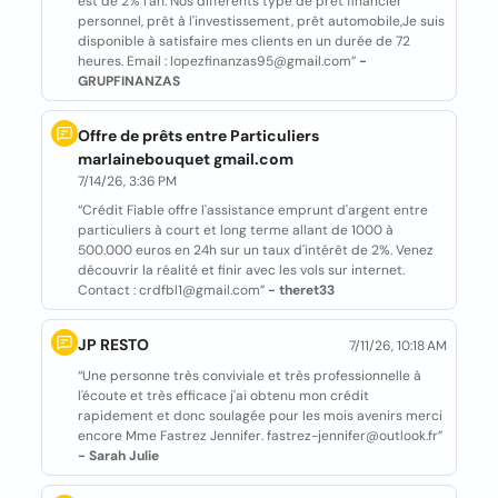
est de 2% l'an. Nos différents type de prêt financier
personnel, prêt à l'investissement, prêt automobile,Je suis
disponible à satisfaire mes clients en un durée de 72
heures. Email : lopezfinanzas95@gmail.com”
-
GRUPFINANZAS
Offre de prêts entre Particuliers
marlainebouquet gmail.com
7/14/26, 3:36 PM
“Crédit Fiable offre l'assistance emprunt d'argent entre
particuliers à court et long terme allant de 1000 à
500.000 euros en 24h sur un taux d'intérêt de 2%. Venez
découvrir la réalité et finir avec les vols sur internet.
Contact : crdfbl1@gmail.com”
- theret33
JP RESTO
7/11/26, 10:18 AM
“Une personne très conviviale et très professionnelle à
l'écoute et très efficace j'ai obtenu mon crédit
rapidement et donc soulagée pour les mois avenirs merci
encore Mme Fastrez Jennifer. fastrez-jennifer@outlook.fr”
- Sarah Julie