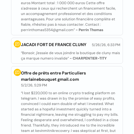
euros Montant total : 1 000 000 euros Cette offre
s'adresse à ceux qui recherchent un financement facile,
un accompagnement professionnel et des conditions
avantageuses. Pour une solution financière complète et
fiable, n'hésitez pas à nous contacter. Contact :
perrinthomas5354@gmail.com”
- Perrin Thomas
JACADI FORT DE FRANCE CLUNY
5/26/26, 6:33 PM
“Bonsoir, j'essaie de vous joindre la boutique de cluny mais
ça marque numero invalide”
- CHARPENTIER-TITY
Offre de prêts entre Particuliers
marlainebouquet gmail.com
5/2/26, 5:29 PM
“I lost $220,000 to an online crypto trading platform on
telegram. I was drawn in by the promise of easy profits,
convinced I could earn double of what I invested. What
started as a hopeful investment quickly turned into a
financial nightmare, leaving me struggling to pay my bills.
Feeling desperate and overwhelmed, I confided in a close
friend. Thankfully, they introduced me to the incredible
team at kevinmitnikrecovery. I was skeptical at first, but