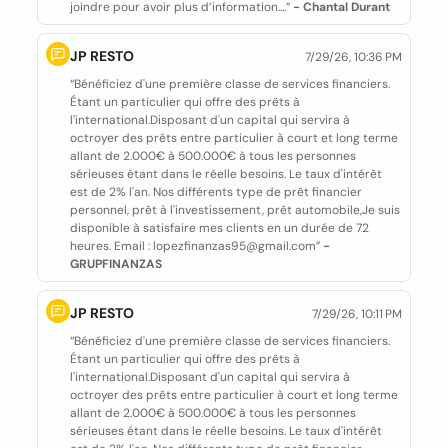
joindre pour avoir plus d’information....”
- Chantal Durant
JP RESTO
7/29/26, 10:36 PM
“Bénéficiez d'une première classe de services financiers.
Étant un particulier qui offre des prêts à
l'international.Disposant d'un capital qui servira à
octroyer des prêts entre particulier à court et long terme
allant de 2.000€ à 500.000€ à tous les personnes
sérieuses étant dans le réelle besoins. Le taux d'intérêt
est de 2% l'an. Nos différents type de prêt financier
personnel, prêt à l'investissement, prêt automobile,Je suis
disponible à satisfaire mes clients en un durée de 72
heures. Email : lopezfinanzas95@gmail.com”
-
GRUPFINANZAS
JP RESTO
7/29/26, 10:11 PM
“Bénéficiez d'une première classe de services financiers.
Étant un particulier qui offre des prêts à
l'international.Disposant d'un capital qui servira à
octroyer des prêts entre particulier à court et long terme
allant de 2.000€ à 500.000€ à tous les personnes
sérieuses étant dans le réelle besoins. Le taux d'intérêt