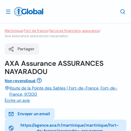
Martinique
/
Fort de france
/
Services financiers, assurance
/
Axa assurance assurances nayaradou
Partager
AXA Assurance ASSURANCES
NAYARADOU
Non revendiqué
Route de la Pointe des Sables | Fort-de-France, Fort-de-
France, 97200
Écrire un avis
Envoyer un email
https://agence.axa.fr/martinique/martinique/fort-
de-france/nayaradou-assurances