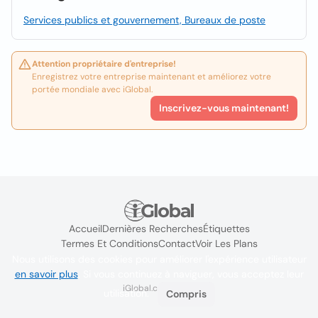
Services publics et gouvernement, Bureaux de poste
Attention propriétaire d'entreprise!
Enregistrez votre entreprise maintenant et améliorez votre
portée mondiale avec iGlobal.
Inscrivez-vous maintenant!
Accueil
Dernières Recherches
Étiquettes
Termes Et Conditions
Contact
Voir Les Plans
Nous utilisons des cookies pour améliorer l'expérience utilisateur
en savoir plus
. Si vous continuez à naviguer, vous acceptez leur
iGlobal.co @ 2024
utilisation.
Compris