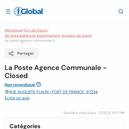
Martinique
/
Fort de france
/
Services publics et gouvernement, bureaux de poste
/
La poste agence communale 3
Partager
La Poste Agence Communale -
Closed
Non revendiqué
RUE AUGUSTE FLAUN | FORT DE FRANCE, 97234
Écrire un avis
Dernière mise à jour : 2/13/23, 10:17 PM
Catégories