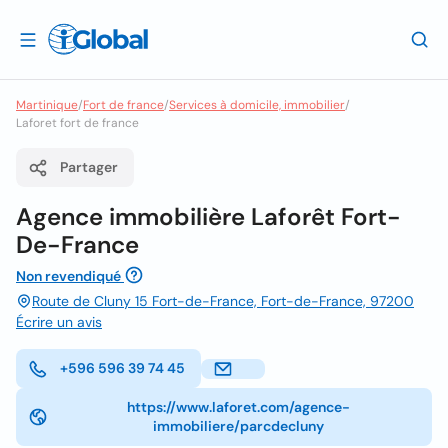
Martinique
/
Fort de france
/
Services à domicile, immobilier
/
Laforet fort de france
Partager
Agence immobilière Laforêt Fort-
De-France
Non revendiqué
Route de Cluny 15 Fort-de-France, Fort-de-France, 97200
Écrire un avis
+596 596 39 74 45
https://www.laforet.com/agence-
immobiliere/parcdecluny