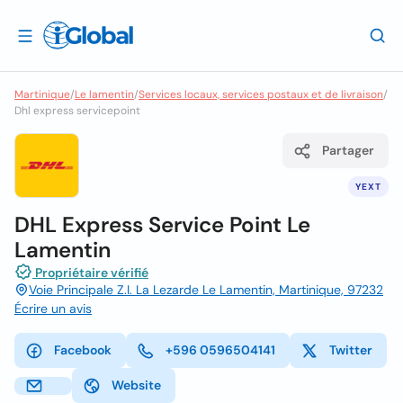
Martinique
/
Le lamentin
/
Services locaux, services postaux et de livraison
/
Dhl express servicepoint
Partager
YEXT
DHL Express Service Point Le
Lamentin
Propriétaire vérifié
Voie Principale Z.I. La Lezarde Le Lamentin, Martinique, 97232
Écrire un avis
Facebook
+596 0596504141
Twitter
Website