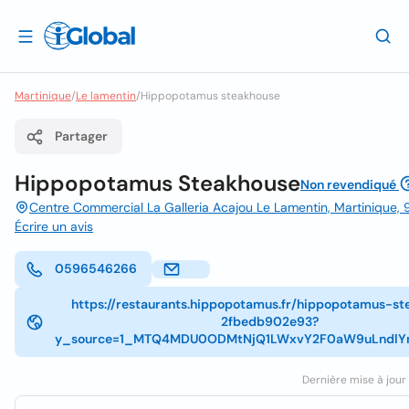
Martinique
/
Le lamentin
/
Hippopotamus steakhouse
Partager
Hippopotamus Steakhouse
Non revendiqué
Centre Commercial La Galleria Acajou Le Lamentin, Martinique,
Écrire un avis
0596546266
https://restaurants.hippopotamus.fr/hippopotamus-s
2fbedb902e93?
y_source=1_MTQ4MDU0ODMtNjQ1LWxvY2F0aW9uLndl
Dernière mise à jour 