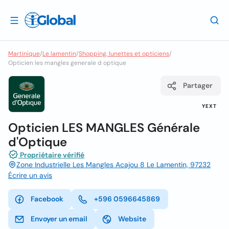
Martinique
/
Le lamentin
/
Shopping, lunettes et opticiens
/
Opticien les mangles generale d optique
Partager
YEXT
Opticien LES MANGLES Générale
d'Optique
Propriétaire vérifié
Zone Industrielle Les Mangles Acajou 8 Le Lamentin, 97232
Écrire un avis
Facebook
+596 0596645869
Envoyer un email
Website