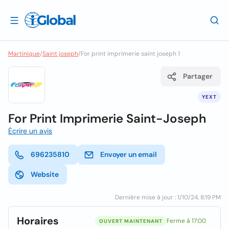
Martinique
/
Saint joseph
/
For print imprimerie saint joseph 1
Partager
YEXT
For Print Imprimerie Saint-Joseph
Écrire un avis
696235810
Envoyer un email
Website
Dernière mise à jour : 1/10/24, 8:19 PM
Horaires
Ferme à 17:00
OUVERT MAINTENANT