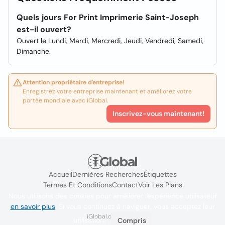
Quels jours For Print Imprimerie Saint-Joseph
est-il ouvert?
Ouvert le Lundi, Mardi, Mercredi, Jeudi, Vendredi, Samedi,
Dimanche.
Attention propriétaire d'entreprise!
Enregistrez votre entreprise maintenant et améliorez votre
portée mondiale avec iGlobal.
Inscrivez-vous maintenant!
Accueil
Dernières Recherches
Étiquettes
Termes Et Conditions
Contact
Voir Les Plans
Nous utilisons des cookies pour améliorer l'expérience utilisateur
en savoir plus
. Si vous continuez à naviguer, vous acceptez leur
iGlobal.co @ 2024
utilisation.
Compris