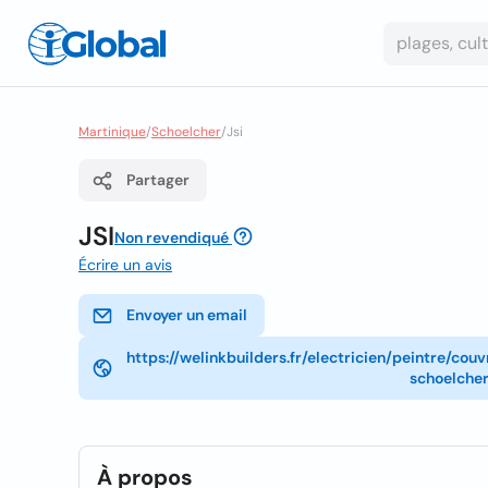
Martinique
/
Schoelcher
/
Jsi
Partager
JSI
Non revendiqué
Écrire un avis
Envoyer un email
https://welinkbuilders.fr/electricien/peintre/c
schoelche
À propos