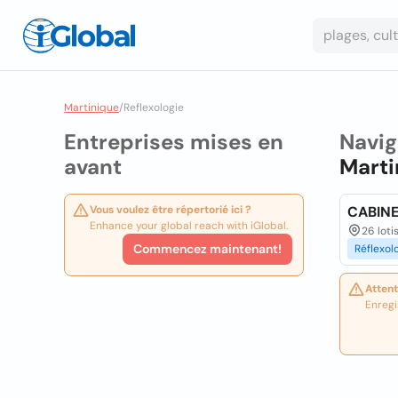
Martinique
/
Reflexologie
Entreprises mises en
Navig
avant
Marti
Vous voulez être répertorié ici ?
CABINE
Enhance your global reach with iGlobal.
26 loti
Commencez maintenant!
Réflexol
Attent
Enregi